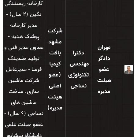
کارخانه ریسندگی
نگین (2 سال) -
مدیر کارخانه
شرکت
پوشاک هدیه -
مشهد
مهران
معاون مدیر فنی و
دکترا
بافت
دادگر
تولید هلدینگ
مهندسی
کیمیا
عضو
فرسا - مدیرعامل
تکنولوژی
(عضو
هیئت
شرکت ماشین
نساجی
اصلی
مدیره
سازی، ساخت
هیئت
ماشین های
مدیره)
نساجی (6 سال) -
عضو هیئت علمی
دانشگاه نیشابور