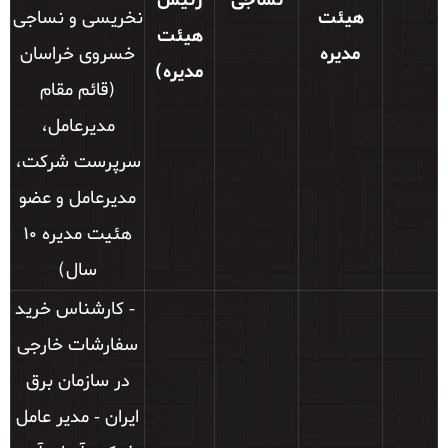
نساجی
رئیس
هیئت
نخریسی و نساجی
هیئت
مدیره
خسروی خراسان
مدیره)
(قائم مقام
مديرعامل،
سرپرست شركت،
مديرعامل و عضو
هئيت مديره 10
سال)
- کارشناس خرید
سفارشات خارجی
در سازمان برق
ایران - مدیر عامل