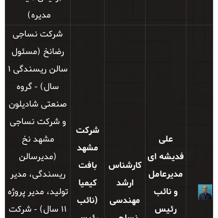
مدیره)
شركت نساجی
رضانخ (مسئول
سالن ریسندگی 1
سال) - گروه
صنعتی شاديلون
و شركت نساجی
شرکت
علی
مشهد نخ
مشهد
فدیشه ای
(مديرسالن
کارشناس
بافت
مدیرعامل
ريسندگی، مدير
ارشد
کیمیا
و نائب
توليد، مدير پروژه
مهندسی
(نائب
رئیس
11 سال) - شرکت