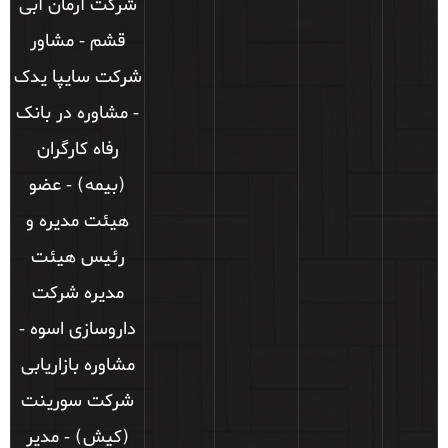
شرکت آرمان آبی
قشم - مشاور
شرکت سایپا یدک
- مشاوره در بانک
رفاه کارگران
(بیمه) - عضو
هیئت مدیره و
رئیس هیئت
مدیره شرکت
داروسازی اسوه -
مشاوره بازاریابی
شرکت سورینت
(کیش) - مدیر