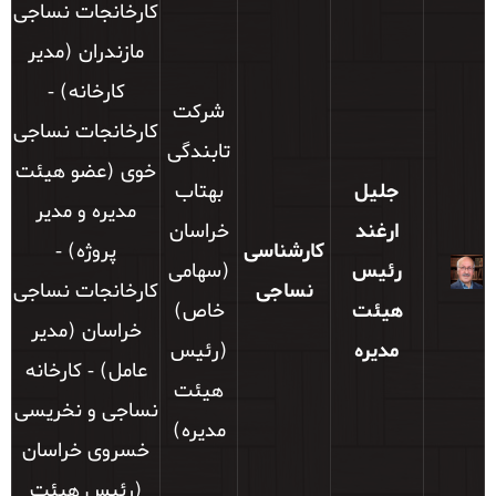
كارخانجات نساجی
مازندران (مدیر
کارخانه) -
شرکت
كارخانجات نساجی
تابندگی
خوی (عضو هیئت
جلیل
بهتاب
مدیره و مدیر
ارغند
خراسان
کارشناسی
پروژه) -
رئیس
(سهامی
نساجی
كارخانجات نساجی
هیئت
خاص)
خراسان (مدیر
مدیره
(رئیس
عامل) - کارخانه
هیئت
نساجی و نخريسی
مدیره)
خسروی خراسان
(رئیس هیئت