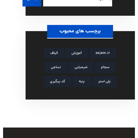
برچسب های محبوب
sejam.ir
آموزش
الیاف
سجام
شیمیایی
نساجی
پلی استر
پنبه
کد پیگیری